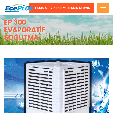
TEKNIK SERVIS FORMU
TEKNIK SERVIS
Menu
EP 300
EVAPORATIF
SOĞUTMA