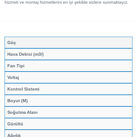
hizmeti ve montaj hizmetlerini en iyi şekilde sizlere sunmaktayız.
Güç
Hava Debisi (m3/)
Fan Tipi
Voltaj
Kontrol Sistemi
Boyut (M)
Soğutma Alanı
Gürültü
Ağırlık